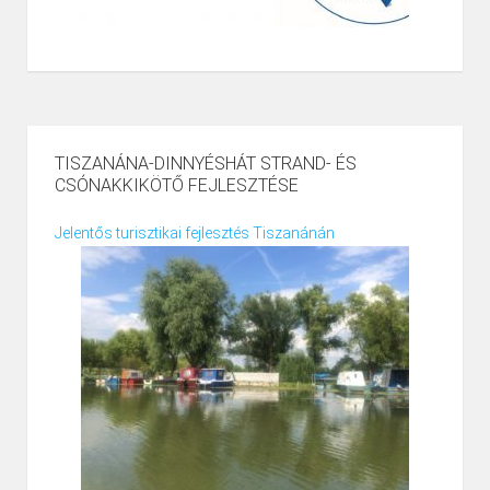
TISZANÁNA-DINNYÉSHÁT STRAND- ÉS
CSÓNAKKIKÖTŐ FEJLESZTÉSE
Jelentős turisztikai fejlesztés Tiszanánán