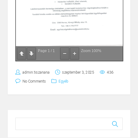
Page
1
/
1
Zoom
100%
admin.tiszanana
szeptember 3, 2025
436
No Comments
Egyéb