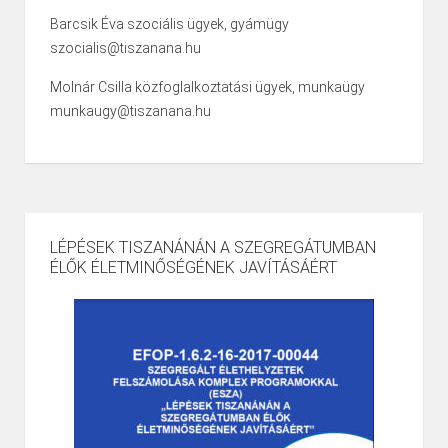
Barcsik Éva szociális ügyek, gyámügy
szocialis@tiszanana.hu
Molnár Csilla közfoglalkoztatási ügyek, munkaügy
munkaugy@tiszanana.hu
LÉPÉSEK TISZANÁNÁN A SZEGREGÁTUMBAN
ÉLŐK ÉLETMINŐSÉGÉNEK JAVÍTÁSÁÉRT