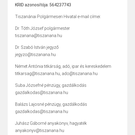
KRID azonosítója: 564237743
Tiszanánai Polgármeseri Hivatal e-mail címei:
Dr. Tóth József polgármester
tiszanana@tiszanana.hu
Dr. Szabó István jegyző
jegyzo@tiszanana.hu
Német Antónia titkárság, adó, ipar és kereskedelem
titkarsag@tiszanana.hu, ado@tiszanana.hu
Suba Józsefné pénzügy, gazdálkodás
gazdalkodas@tiszanana.hu
Balázs Lajosné pénzügy, gazdálkodás
gazdalkodas@tiszanana.hu
Juhász Gáborné anyakönyv, hagyaték
anyakonyv@tiszanana.hu