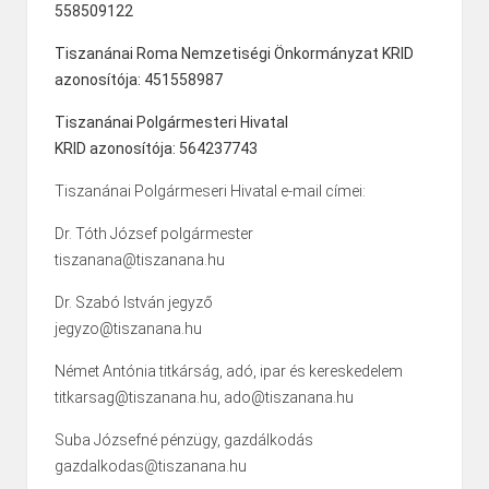
558509122
Tiszanánai Roma Nemzetiségi Önkormányzat KRID
azonosítója: 451558987
Tiszanánai Polgármesteri Hivatal
KRID azonosítója: 564237743
Tiszanánai Polgármeseri Hivatal e-mail címei:
Dr. Tóth József polgármester
tiszanana@tiszanana.hu
Dr. Szabó István jegyző
jegyzo@tiszanana.hu
Német Antónia titkárság, adó, ipar és kereskedelem
titkarsag@tiszanana.hu, ado@tiszanana.hu
Suba Józsefné pénzügy, gazdálkodás
gazdalkodas@tiszanana.hu