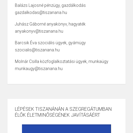
Balázs Lajosné pénzügy, gazdálkodás
gazdalkodas@tiszanana.hu
Juhász Gáborné anyakönyv, hagyaték
anyakonyv@tiszanana.hu
Barcsik Éva szociális ügyek, gyámügy
szocialis@tiszanana.hu
Molnár Csilla közfoglalkoztatási ügyek, munkaügy
munkaugy@tiszanana.hu
LÉPÉSEK TISZANÁNÁN A SZEGREGÁTUMBAN
ÉLŐK ÉLETMINŐSÉGÉNEK JAVÍTÁSÁÉRT