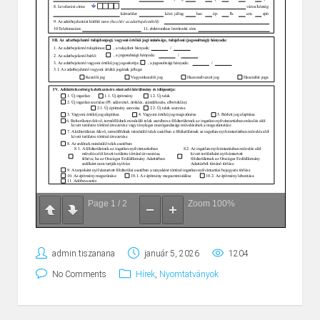
Page
1
/
2
Zoom
100%
admin.tiszanana
január 5, 2026
1204
No Comments
Hírek
,
Nyomtatványok