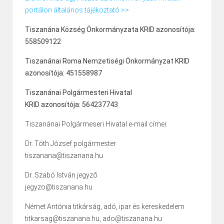
portálon általános tájékoztató >>
Tiszanána Község Önkormányzata KRID azonosítója:
558509122
Tiszanánai Roma Nemzetiségi Önkormányzat KRID
azonosítója: 451558987
Tiszanánai Polgármesteri Hivatal
KRID azonosítója: 564237743
Tiszanánai Polgármeseri Hivatal e-mail címei:
Dr. Tóth József polgármester
tiszanana@tiszanana.hu
Dr. Szabó István jegyző
jegyzo@tiszanana.hu
Német Antónia titkárság, adó, ipar és kereskedelem
titkarsag@tiszanana.hu, ado@tiszanana.hu