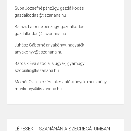
Suba Józsefné pénzügy, gazdálkodás
gazdalkodas@tiszanana.hu
Balázs Lajosné pénzügy, gazdálkodás
gazdalkodas@tiszanana.hu
Juhász Gáborné anyakönyv, hagyaték
anyakonyv@tiszanana.hu
Barcsik Éva szociális ügyek, gyámügy
szocialis@tiszanana.hu
Molnár Csilla közfoglalkoztatási ügyek, munkaügy
munkaugy@tiszanana.hu
LÉPÉSEK TISZANÁNÁN A SZEGREGÁTUMBAN