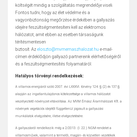
költségét mindig a szolgáltatás megrendelője viseli.
Fontos tudni, hogy az élet védelme és a
vagyonbiztonság megőrzése érdekében a gallyazás
idejére feszültségmentesíteni kell az elektromos
hálózatot, amit ebben az esetben társaságunk
térítésmentesen
biztosít. Az
eloszto@mvmemaszhalozat.hu
e-mail-
címen érdeklődjön gallyazó partnereink elérhetőségéről
és a feszültségmentesítés folyamatáról.
Hatályos törvényi rendelkezések:
A villamos energiáról szóló 2007. évi LXXXVI. törvény 124. § (2) és 137.§
alapján az ingatlantulajdonos kötelezettsége a villamos hálózatot
veszélyeztető növényzet eltávolítása. Az MVM Émász Áramhálózati Kft. a
növények vegetációs idejétől függetlenül jogosult a gallyazási
munkálatok elvégzésére, illetve elvégeztetésére.
A gallyazásról rendelkezik még a 2/2013. (I. 22.) NGM-rendelet a
villamosművek, valamint a termelői, magán- és közvetlen vezetékek