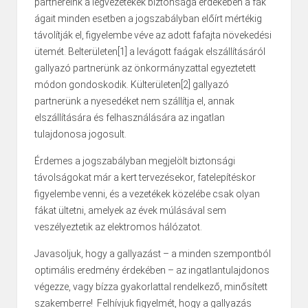
partnereink a légvezetékek biztonsága érdekében a fák
ágait minden esetben a jogszabályban előírt mértékig
távolítják el, figyelembe véve az adott fafajta növekedési
ütemét. Belterületen
[1] a levágott faágak elszállításáról
gallyazó partnerünk az önkormányzattal egyeztetett
módon gondoskodik. Külterületen
[2] gallyazó
partnerünk a nyesedéket nem szállítja el, annak
elszállítására és felhasználására az ingatlan
tulajdonosa jogosult.
Érdemes a jogszabályban megjelölt biztonsági
távolságokat már a kert tervezésekor, fatelepítéskor
figyelembe venni, és a vezetékek közelébe csak olyan
fákat ültetni, amelyek az évek múlásával sem
veszélyeztetik az elektromos hálózatot.
Javasoljuk, hogy a gallyazást – a minden szempontból
optimális eredmény érdekében – az ingatlantulajdonos
végezze, vagy bízza gyakorlattal rendelkező, minősített
szakemberre! Felhívjuk figyelmét, hogy a gallyazás