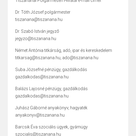
Tiszanánai Polgármeseri Hivatal e-mail címei:
Dr. Tóth József polgármester
tiszanana@tiszanana.hu
Dr. Szabó István jegyző
jegyzo@tiszanana.hu
Német Antónia titkárság, adó, ipar és kereskedelem
titkarsag@tiszanana.hu, ado@tiszanana.hu
Suba Józsefné pénzügy, gazdálkodás
gazdalkodas@tiszanana.hu
Balázs Lajosné pénzügy, gazdálkodás
gazdalkodas@tiszanana.hu
Juhász Gáborné anyakönyv, hagyaték
anyakonyv@tiszanana.hu
Barcsik Éva szociális ügyek, gyámügy
szocialis@tiszanana.hu