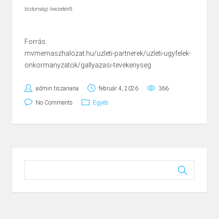
biztonsági övezetéről.
Forrás:
mvmemaszhalozat.hu/uzleti-partnerek/uzleti-ugyfelek-
onkormanyzatok/gallyazasi-tevekenyseg
admin.tiszanana
február 4, 2026
366
No Comments
Egyéb