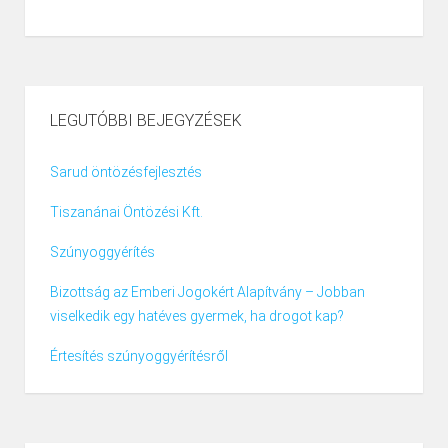
LEGUTÓBBI BEJEGYZÉSEK
Sarud öntözésfejlesztés
Tiszanánai Öntözési Kft.
Szúnyoggyérítés
Bizottság az Emberi Jogokért Alapítvány – Jobban
viselkedik egy hatéves gyermek, ha drogot kap?
Értesítés szúnyoggyérítésről