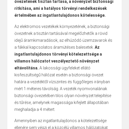
övezetének tisztán tartása, a növényzet biztonsági
ritkítása, ami a hatályos törvényi rendelkezések
értelmében az ingatlantulajdonos kötelessége.
Az elektromos vezetékek környezetének, a biztonsági
övezetnek a tisztán tartásával megelőzhetők a rövid
idejű áramkimaradások, az elhúzódó üzemzavarok és
a fákkal kapcsolatos áramütéses balesetek.
Az
ingatlantulajdonos törvényi kötelezettsége a
villamos hálózatot veszélyeztető növényzet
eltávolítása.
A lakossági ügyfeleket ellátó
kisfeszültségű hálózat esetén a biztonsági övezet
határa a vezetéktől vízszintes és függőleges irányban
mért 1 méteres távolság. A vezeték nyomvonalának
biztonsági övezetében tilos olyan növényzet telepítése
és tűrése, amelynek magassága kifejlett állapotában
meghaladja a 4 métert.
Amennyiben az ingatlantulajdonos a kötelezettsége
ellenére sem végzi el a közcélú villamos hálózatokat