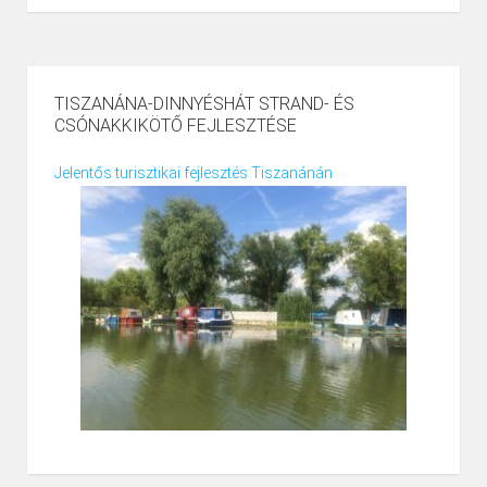
TISZANÁNA-DINNYÉSHÁT STRAND- ÉS
CSÓNAKKIKÖTŐ FEJLESZTÉSE
Jelentős turisztikai fejlesztés Tiszanánán