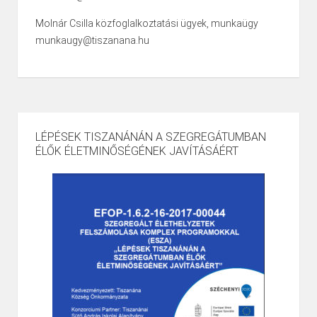
Molnár Csilla közfoglalkoztatási ügyek, munkaügy
munkaugy@tiszanana.hu
LÉPÉSEK TISZANÁNÁN A SZEGREGÁTUMBAN
ÉLŐK ÉLETMINŐSÉGÉNEK JAVÍTÁSÁÉRT