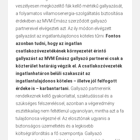
veszélyesen megközelítő fák kellő mértékű gallyazását,
a folyamatos villamosenergia-szolgáltatás biztosítása
érdekében az MVM Émász szerződött gallyazó
partnereivel elvégezteti azt. Az ily módon elvégzett
gallyazást az ingatlantulajdonos köteles tűrni.
Fontos
azonban tudni, hogy az ingatlan
csatlakozóvezetékének környezetét érintő
gallyazást az MVM Émász gallyazó partnerei csak a
közterület határáig végzik el. A csatlakozóvezeték
ingatlanhatáron belüli szakaszát az
ingatlantulajdonos köteles – illetve jól felfogott
érdeke is – karbantartani.
Gallyazó partnereink
rendelkeznek kellő gyakorlattal, szaktudással és a
szükséges felszereléssel, azonban a végeredmény
esztétikailag nem feltétlenül ugyanolyan, mintha azt a fa
tulajdonosa végezné el. Az elosztónak ugyanis a
biztonságos üzemeltetés és a legkisebb
költségráfordítás a fő szempontja. Gallyazó