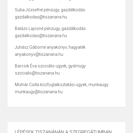
Suba Józsefné pénzügy, gazdálkodás
gazdalkodas@tiszanana.hu
Balázs Lajosné pénzügy, gazdálkodás
gazdalkodas@tiszanana.hu
Juhász Gáborné anyakönyv, hagyaték
anyakonyv@tiszanana.hu
Barcsik Éva szociális ügyek, gyámügy
szocialis@tiszanana.hu
Molnár Csilla közfoglalkoztatási ügyek, munkaügy
munkaugy@tiszanana.hu
LÉPÉSEK TISZANÁNÁN A SZEGREGÁTUMBAN