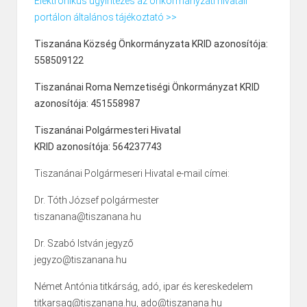
Elektronikus ügyintézés az önkormányzati hivatali
portálon általános tájékoztató >>
Tiszanána Község Önkormányzata KRID azonosítója:
558509122
Tiszanánai Roma Nemzetiségi Önkormányzat KRID
azonosítója: 451558987
Tiszanánai Polgármesteri Hivatal
KRID azonosítója: 564237743
Tiszanánai Polgármeseri Hivatal e-mail címei:
Dr. Tóth József polgármester
tiszanana@tiszanana.hu
Dr. Szabó István jegyző
jegyzo@tiszanana.hu
Német Antónia titkárság, adó, ipar és kereskedelem
titkarsag@tiszanana.hu, ado@tiszanana.hu