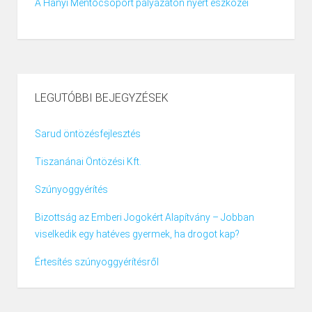
A Hanyi Mentőcsoport pályázaton nyert eszközei
LEGUTÓBBI BEJEGYZÉSEK
Sarud öntözésfejlesztés
Tiszanánai Öntözési Kft.
Szúnyoggyérítés
Bizottság az Emberi Jogokért Alapítvány – Jobban
viselkedik egy hatéves gyermek, ha drogot kap?
Értesítés szúnyoggyérítésről