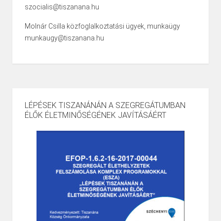
szocialis@tiszanana.hu
Molnár Csilla közfoglalkoztatási ügyek, munkaügy
munkaugy@tiszanana.hu
LÉPÉSEK TISZANÁNÁN A SZEGREGÁTUMBAN
ÉLŐK ÉLETMINŐSÉGÉNEK JAVÍTÁSÁÉRT