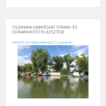
TISZANÁNA-DINNYÉSHÁT STRAND- ÉS
CSÓNAKKIKÖTŐ FEJLESZTÉSE
Jelentős turisztikai fejlesztés Tiszanánán