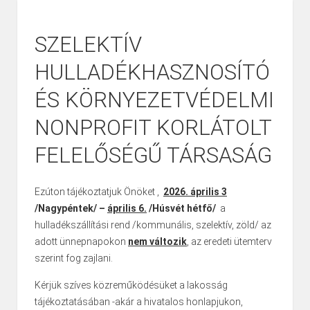
SZELEKTÍV
HULLADÉKHASZNOSÍTÓ
ÉS KÖRNYEZETVÉDELMI
NONPROFIT KORLÁTOLT
FELELŐSÉGŰ TÁRSASÁG
Ezúton tájékoztatjuk Önöket ,
2026. április 3
/Nagypéntek/ –
április 6.
/Húsvét hétfő/
a
hulladékszállítási rend /kommunális, szelektív, zöld/ az
adott ünnepnapokon
nem változik
, az eredeti ütemterv
szerint fog zajlani.
Kérjük szíves közreműködésüket a lakosság
tájékoztatásában -akár a hivatalos honlapjukon,