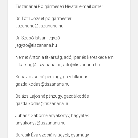
Tiszanánai Polgármeseri Hivatal e-mail címei:
Dr. Tóth József polgármester
tiszanana@tiszanana.hu
Dr. Szabó István jegyző
jegyzo@tiszanana.hu
Német Antónia titkárság, adó, ipar és kereskedelem
titkarsag@tiszanana.hu, ado@tiszanana.hu
Suba Józsefné pénzügy, gazdálkodás
gazdalkodas@tiszanana.hu
Balázs Lajosné pénzügy, gazdálkodás
gazdalkodas@tiszanana.hu
Juhász Gáborné anyakönyv, hagyaték
anyakonyv@tiszanana.hu
Barcsik Éva szociális ügyek, gyámügy