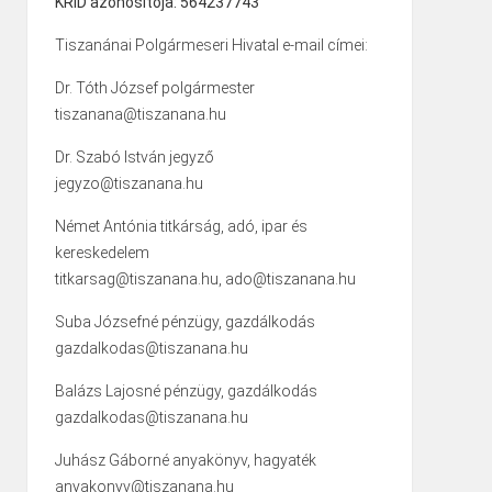
KRID azonosítója: 564237743
Tiszanánai Polgármeseri Hivatal e-mail címei:
Dr. Tóth József polgármester
tiszanana@tiszanana.hu
Dr. Szabó István jegyző
jegyzo@tiszanana.hu
Német Antónia titkárság, adó, ipar és
kereskedelem
titkarsag@tiszanana.hu, ado@tiszanana.hu
Suba Józsefné pénzügy, gazdálkodás
gazdalkodas@tiszanana.hu
Balázs Lajosné pénzügy, gazdálkodás
gazdalkodas@tiszanana.hu
Juhász Gáborné anyakönyv, hagyaték
anyakonyv@tiszanana.hu