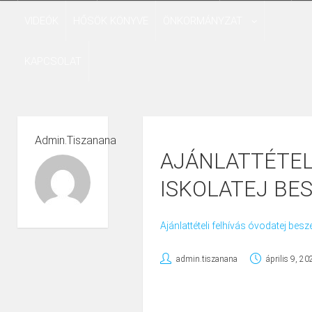
VIDEÓK
HŐSÖK KÖNYVE
ÖNKORMÁNYZAT
KAPCSOLAT
Admin.tiszanana
AJÁNLATTÉTEL
ISKOLATEJ BE
Ajánlattételi felhívás óvodatej bes
admin.tiszanana
április 9, 20