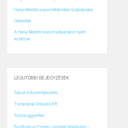
Hanyi Mentőcsoport Működési Szabályzata
Oklevelek
A Hanyi Mentőcsoport pályázaton nyert
eszközei
LEGUTÓBBI BEJEGYZÉSEK
Sarud öntözésfejlesztés
Tiszanánai Öntözési Kft.
Szúnyoggyérítés
Bizottság az Emberi Jogokért Alapítvány –