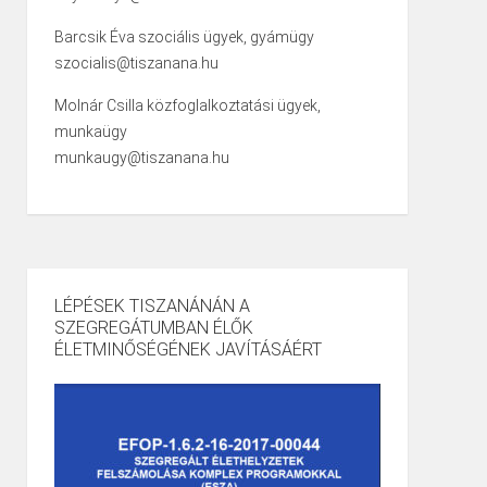
Barcsik Éva szociális ügyek, gyámügy
szocialis@tiszanana.hu
Molnár Csilla közfoglalkoztatási ügyek,
munkaügy
munkaugy@tiszanana.hu
LÉPÉSEK TISZANÁNÁN A
SZEGREGÁTUMBAN ÉLŐK
ÉLETMINŐSÉGÉNEK JAVÍTÁSÁÉRT