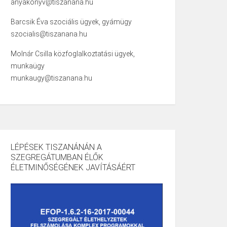
anyakonyv@tiszanana.hu
Barcsik Éva szociális ügyek, gyámügy
szocialis@tiszanana.hu
Molnár Csilla közfoglalkoztatási ügyek,
munkaügy
munkaugy@tiszanana.hu
LÉPÉSEK TISZANÁNÁN A
SZEGREGÁTUMBAN ÉLŐK
ÉLETMINŐSÉGÉNEK JAVÍTÁSÁÉRT