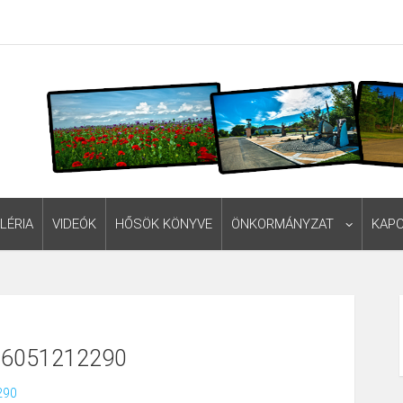
LÉRIA
VIDEÓK
HŐSÖK KÖNYVE
ÖNKORMÁNYZAT
KAP
6051212290
290