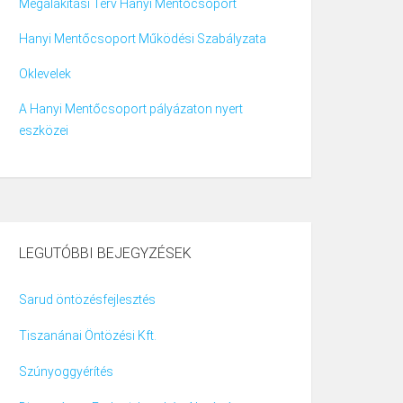
Megalakítási Terv Hanyi Mentőcsoport
Hanyi Mentőcsoport Működési Szabályzata
Oklevelek
A Hanyi Mentőcsoport pályázaton nyert
eszközei
LEGUTÓBBI BEJEGYZÉSEK
Sarud öntözésfejlesztés
Tiszanánai Öntözési Kft.
Szúnyoggyérítés