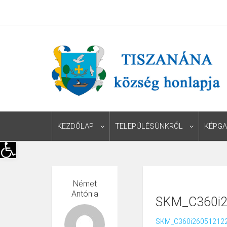
KEZDŐLAP
TELEPÜLÉSÜNKRŐL
KÉPGA
Eszköztár megnyitása
Német
Antónia
SKM_C360i2
SKM_C360i26051212