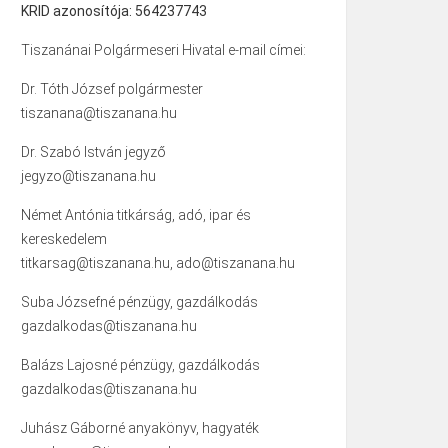
KRID azonosítója: 564237743
Tiszanánai Polgármeseri Hivatal e-mail címei:
Dr. Tóth József polgármester
tiszanana@tiszanana.hu
Dr. Szabó István jegyző
jegyzo@tiszanana.hu
Német Antónia titkárság, adó, ipar és
kereskedelem
titkarsag@tiszanana.hu, ado@tiszanana.hu
Suba Józsefné pénzügy, gazdálkodás
gazdalkodas@tiszanana.hu
Balázs Lajosné pénzügy, gazdálkodás
gazdalkodas@tiszanana.hu
Juhász Gáborné anyakönyv, hagyaték