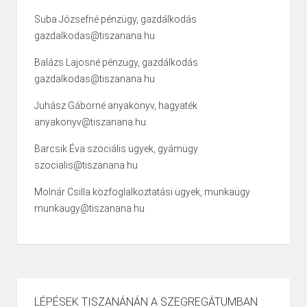
Suba Józsefné pénzügy, gazdálkodás
gazdalkodas@tiszanana.hu
Balázs Lajosné pénzügy, gazdálkodás
gazdalkodas@tiszanana.hu
Juhász Gáborné anyakönyv, hagyaték
anyakonyv@tiszanana.hu
Barcsik Éva szociális ügyek, gyámügy
szocialis@tiszanana.hu
Molnár Csilla közfoglalkoztatási ügyek, munkaügy
munkaugy@tiszanana.hu
LÉPÉSEK TISZANÁNÁN A SZEGREGÁTUMBAN