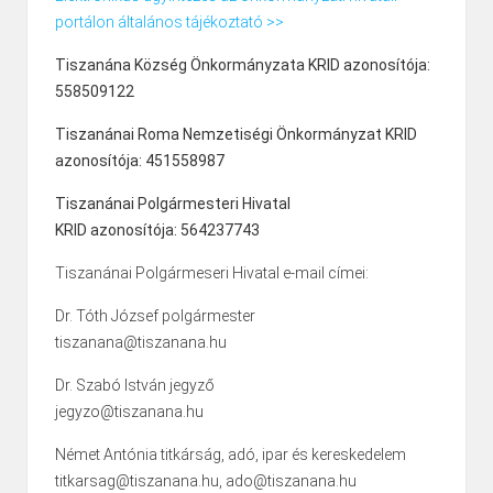
portálon általános tájékoztató >>
Tiszanána Község Önkormányzata KRID azonosítója:
558509122
Tiszanánai Roma Nemzetiségi Önkormányzat KRID
azonosítója: 451558987
Tiszanánai Polgármesteri Hivatal
KRID azonosítója: 564237743
Tiszanánai Polgármeseri Hivatal e-mail címei:
Dr. Tóth József polgármester
tiszanana@tiszanana.hu
Dr. Szabó István jegyző
jegyzo@tiszanana.hu
Német Antónia titkárság, adó, ipar és kereskedelem
titkarsag@tiszanana.hu, ado@tiszanana.hu