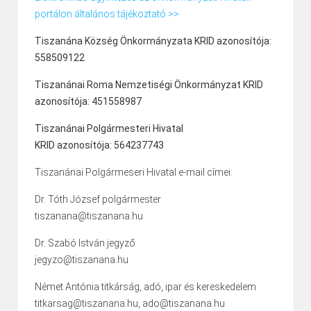
portálon általános tájékoztató >>
Tiszanána Község Önkormányzata KRID azonosítója:
558509122
Tiszanánai Roma Nemzetiségi Önkormányzat KRID
azonosítója: 451558987
Tiszanánai Polgármesteri Hivatal
KRID azonosítója: 564237743
Tiszanánai Polgármeseri Hivatal e-mail címei:
Dr. Tóth József polgármester
tiszanana@tiszanana.hu
Dr. Szabó István jegyző
jegyzo@tiszanana.hu
Német Antónia titkárság, adó, ipar és kereskedelem
titkarsag@tiszanana.hu, ado@tiszanana.hu