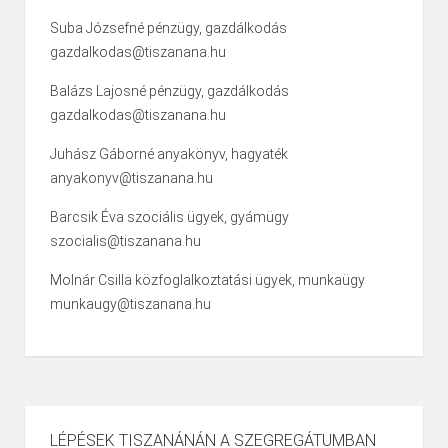
Suba Józsefné pénzügy, gazdálkodás
gazdalkodas@tiszanana.hu
Balázs Lajosné pénzügy, gazdálkodás
gazdalkodas@tiszanana.hu
Juhász Gáborné anyakönyv, hagyaték
anyakonyv@tiszanana.hu
Barcsik Éva szociális ügyek, gyámügy
szocialis@tiszanana.hu
Molnár Csilla közfoglalkoztatási ügyek, munkaügy
munkaugy@tiszanana.hu
LÉPÉSEK TISZANÁNÁN A SZEGREGÁTUMBAN