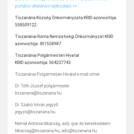
portálon általános tájékoztató >>
Tiszanána Község Önkormányzata KRID azonosítója:
558509122
Tiszanánai Roma Nemzetiségi Önkormányzat KRID
azonosítója: 451558987
Tiszanánai Polgármesteri Hivatal
KRID azonosítója: 564237743
Tiszanánai Polgármeseri Hivatal e-mail címei:
Dr. Tóth József polgármester
tiszanana@tiszanana.hu
Dr. Szabó István jegyző
jegyzo@tiszanana.hu
Német Antónia titkárság, adó, ipar és kereskedelem
titkarsag@tiszanana.hu, ado@tiszanana.hu