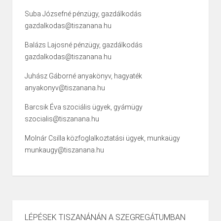
Suba Józsefné pénzügy, gazdálkodás
gazdalkodas@tiszanana.hu
Balázs Lajosné pénzügy, gazdálkodás
gazdalkodas@tiszanana.hu
Juhász Gáborné anyakönyv, hagyaték
anyakonyv@tiszanana.hu
Barcsik Éva szociális ügyek, gyámügy
szocialis@tiszanana.hu
Molnár Csilla közfoglalkoztatási ügyek, munkaügy
munkaugy@tiszanana.hu
LÉPÉSEK TISZANÁNÁN A SZEGREGÁTUMBAN