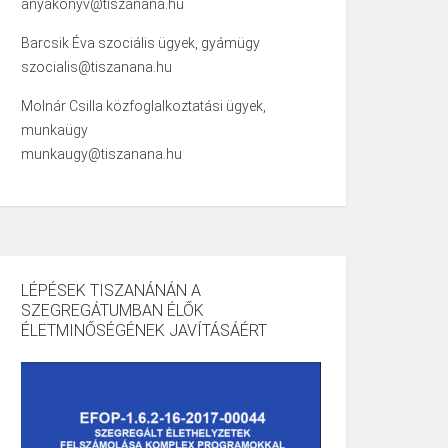
anyakonyv@tiszanana.hu
Barcsik Éva szociális ügyek, gyámügy
szocialis@tiszanana.hu
Molnár Csilla közfoglalkoztatási ügyek,
munkaügy
munkaugy@tiszanana.hu
LÉPÉSEK TISZANÁNÁN A
SZEGREGÁTUMBAN ÉLŐK
ÉLETMINŐSÉGÉNEK JAVÍTÁSÁÉRT