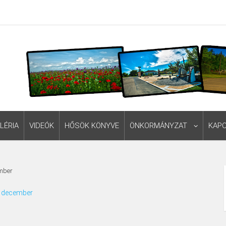
LÉRIA
VIDEÓK
HŐSÖK KÖNYVE
ÖNKORMÁNYZAT
KAP
ember
. december