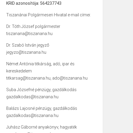
KRID azonosítója: 564237743
Tiszanánai Polgármeseri Hivatal e-mail címei:
Dr. Tóth József polgármester
tiszanana@tiszanana.hu
Dr. Szabó István jegyző
jegyzo@tiszanana.hu
Német Antónia titkárság, adó, ipar és
kereskedelem
titkarsag@tiszanana.hu, ado@tiszanana.hu
Suba Józsefné pénzügy, gazdálkodás
gazdalkodas@tiszanana.hu
Balázs Lajosné pénzügy, gazdálkodás
gazdalkodas@tiszanana.hu
Juhász Gáborné anyakönyv, hagyaték