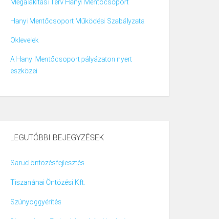
Megalakítási Terv Hanyi Mentőcsoport
Hanyi Mentőcsoport Működési Szabályzata
Oklevelek
A Hanyi Mentőcsoport pályázaton nyert
eszközei
LEGUTÓBBI BEJEGYZÉSEK
Sarud öntözésfejlesztés
Tiszanánai Öntözési Kft.
Szúnyoggyérítés