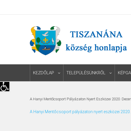
KEZDŐLAP
TELEPÜLÉSÜNKRŐL
KÉPGA
Eszköztár megnyitása
A Hanyi Mentőcsoport Pályázaton Nyert Eszközei 2020. Dec
A Hanyi Mentőcsoport pályázaton nyert eszközei 2020