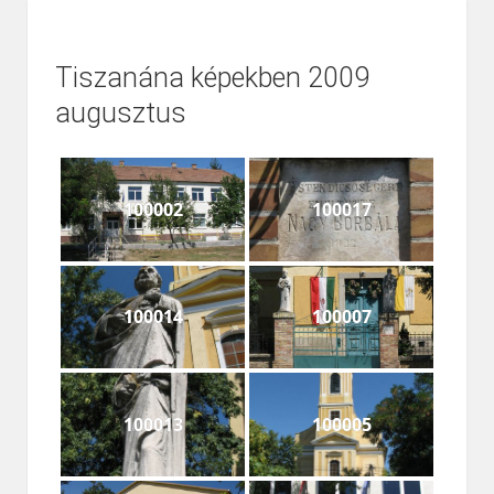
Tiszanána képekben 2009
augusztus
100002
100017
100014
100007
100013
100005