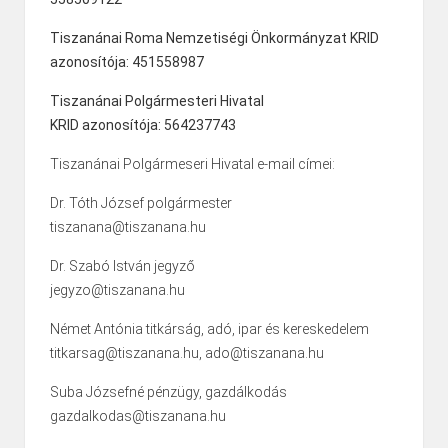
Tiszanánai Roma Nemzetiségi Önkormányzat KRID
azonosítója: 451558987
Tiszanánai Polgármesteri Hivatal
KRID azonosítója: 564237743
Tiszanánai Polgármeseri Hivatal e-mail címei:
Dr. Tóth József polgármester
tiszanana@tiszanana.hu
Dr. Szabó István jegyző
jegyzo@tiszanana.hu
Német Antónia titkárság, adó, ipar és kereskedelem
titkarsag@tiszanana.hu, ado@tiszanana.hu
Suba Józsefné pénzügy, gazdálkodás
gazdalkodas@tiszanana.hu