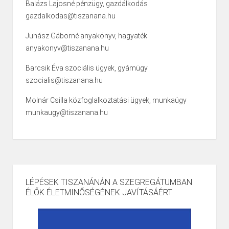
Balázs Lajosné pénzügy, gazdálkodás
gazdalkodas@tiszanana.hu
Juhász Gáborné anyakönyv, hagyaték
anyakonyv@tiszanana.hu
Barcsik Éva szociális ügyek, gyámügy
szocialis@tiszanana.hu
Molnár Csilla közfoglalkoztatási ügyek, munkaügy
munkaugy@tiszanana.hu
LÉPÉSEK TISZANÁNÁN A SZEGREGÁTUMBAN
ÉLŐK ÉLETMINŐSÉGÉNEK JAVÍTÁSÁÉRT