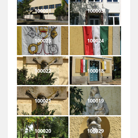
100001
100003
100023
100024
100022
100018
100021
100019
100020
100029