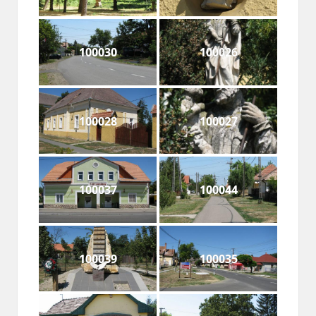
100030
100026
100028
100027
100037
100044
100039
100035