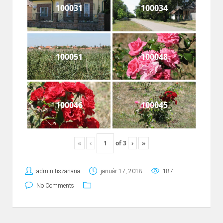
100031
100034
100051
100048
100046
100045
«
‹
of
3
›
»
admin.tiszanana
január 17, 2018
187
No Comments