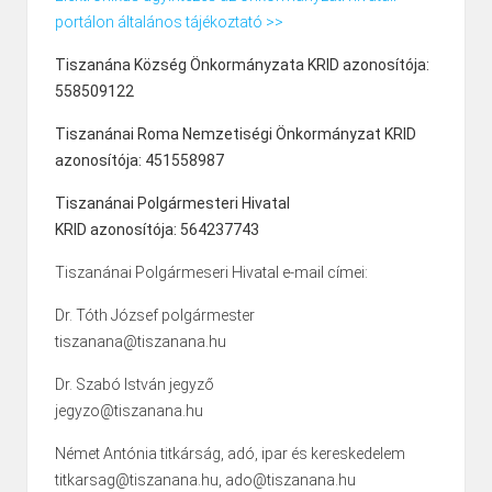
portálon általános tájékoztató >>
Tiszanána Község Önkormányzata KRID azonosítója:
558509122
Tiszanánai Roma Nemzetiségi Önkormányzat KRID
azonosítója: 451558987
Tiszanánai Polgármesteri Hivatal
KRID azonosítója: 564237743
Tiszanánai Polgármeseri Hivatal e-mail címei:
Dr. Tóth József polgármester
tiszanana@tiszanana.hu
Dr. Szabó István jegyző
jegyzo@tiszanana.hu
Német Antónia titkárság, adó, ipar és kereskedelem
titkarsag@tiszanana.hu, ado@tiszanana.hu