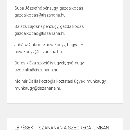
Suba Józsefné pénzügy, gazdálkodás
gazdalkodas@tiszanana.hu
Balázs Lajosné pénzügy, gazdálkodás
gazdalkodas@tiszanana.hu
Juhász Gáborné anyakönyv, hagyaték
anyakonyv@tiszanana.hu
Barcsik Éva szociális ügyek, gyámügy
szocialis@tiszanana.hu
Molnár Csilla közfoglalkoztatási ügyek, munkaügy
munkaugy@tiszanana.hu
LÉPÉSEK TISZANÁNÁN A SZEGREGÁTUMBAN