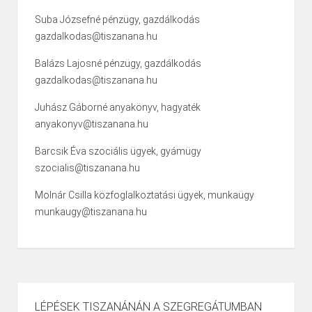
Suba Józsefné pénzügy, gazdálkodás
gazdalkodas@tiszanana.hu
Balázs Lajosné pénzügy, gazdálkodás
gazdalkodas@tiszanana.hu
Juhász Gáborné anyakönyv, hagyaték
anyakonyv@tiszanana.hu
Barcsik Éva szociális ügyek, gyámügy
szocialis@tiszanana.hu
Molnár Csilla közfoglalkoztatási ügyek, munkaügy
munkaugy@tiszanana.hu
LÉPÉSEK TISZANÁNÁN A SZEGREGÁTUMBAN