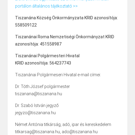
portálon általános tájékoztató >>
Tiszanána Község Önkormányzata KRID azonosítója:
558509122
Tiszanánai Roma Nemzetiségi Önkormányzat KRID
azonosítója: 451558987
Tiszanánai Polgármesteri Hivatal
KRID azonosítója: 564237743
Tiszanánai Polgármeseri Hivatal e-mail címei:
Dr. Tóth József polgármester
tiszanana@tiszanana.hu
Dr. Szabó István jegyző
jegyzo@tiszanana.hu
Német Antónia titkárság, adó, ipar és kereskedelem
titkarsag@tiszanana.hu, ado@tiszanana.hu