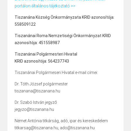
portálon általános tájékoztató >>
Tiszanána Község Önkormányzata KRID azonosítója:
558509122
Tiszanánai Roma Nemzetiségi Önkormányzat KRID
azonosítója: 451558987
Tiszanánai Polgármesteri Hivatal
KRID azonosítója: 564237743
Tiszanánai Polgármeseri Hivatal e-mail címei:
Dr. Tóth József polgármester
tiszanana@tiszanana.hu
Dr. Szabó István jegyző
jegyzo@tiszanana.hu
Német Antónia titkárság, adó, ipar és kereskedelem
titkarsag@tiszanana.hu, ado@tiszanana.hu