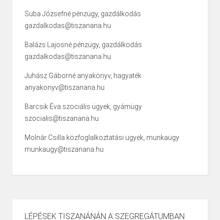
Suba Józsefné pénzügy, gazdálkodás
gazdalkodas@tiszanana.hu
Balázs Lajosné pénzügy, gazdálkodás
gazdalkodas@tiszanana.hu
Juhász Gáborné anyakönyv, hagyaték
anyakonyv@tiszanana.hu
Barcsik Éva szociális ügyek, gyámügy
szocialis@tiszanana.hu
Molnár Csilla közfoglalkoztatási ügyek, munkaügy
munkaugy@tiszanana.hu
LÉPÉSEK TISZANÁNÁN A SZEGREGÁTUMBAN