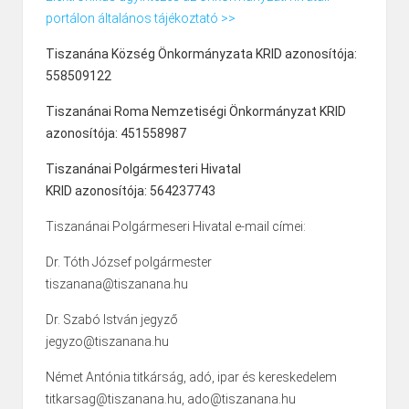
portálon általános tájékoztató >>
Tiszanána Község Önkormányzata KRID azonosítója:
558509122
Tiszanánai Roma Nemzetiségi Önkormányzat KRID
azonosítója: 451558987
Tiszanánai Polgármesteri Hivatal
KRID azonosítója: 564237743
Tiszanánai Polgármeseri Hivatal e-mail címei:
Dr. Tóth József polgármester
tiszanana@tiszanana.hu
Dr. Szabó István jegyző
jegyzo@tiszanana.hu
Német Antónia titkárság, adó, ipar és kereskedelem
titkarsag@tiszanana.hu, ado@tiszanana.hu