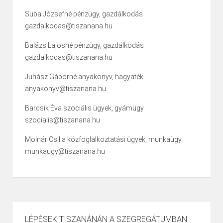
Suba Józsefné pénzügy, gazdálkodás
gazdalkodas@tiszanana.hu
Balázs Lajosné pénzügy, gazdálkodás
gazdalkodas@tiszanana.hu
Juhász Gáborné anyakönyv, hagyaték
anyakonyv@tiszanana.hu
Barcsik Éva szociális ügyek, gyámügy
szocialis@tiszanana.hu
Molnár Csilla közfoglalkoztatási ügyek, munkaügy
munkaugy@tiszanana.hu
LÉPÉSEK TISZANÁNÁN A SZEGREGÁTUMBAN