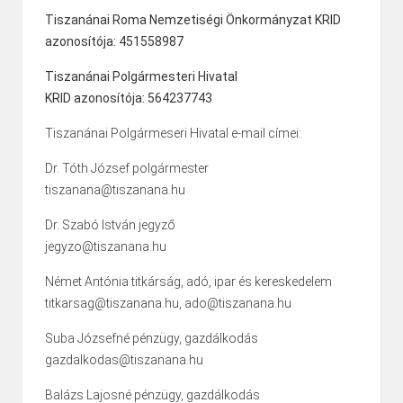
Tiszanánai Roma Nemzetiségi Önkormányzat KRID
azonosítója: 451558987
Tiszanánai Polgármesteri Hivatal
KRID azonosítója: 564237743
Tiszanánai Polgármeseri Hivatal e-mail címei:
Dr. Tóth József polgármester
tiszanana@tiszanana.hu
Dr. Szabó István jegyző
jegyzo@tiszanana.hu
Német Antónia titkárság, adó, ipar és kereskedelem
titkarsag@tiszanana.hu, ado@tiszanana.hu
Suba Józsefné pénzügy, gazdálkodás
gazdalkodas@tiszanana.hu
Balázs Lajosné pénzügy, gazdálkodás