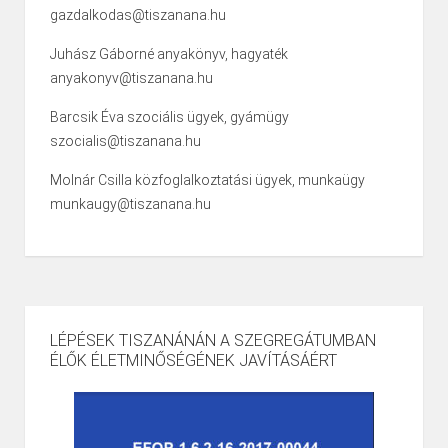
gazdalkodas@tiszanana.hu
Juhász Gáborné anyakönyv, hagyaték
anyakonyv@tiszanana.hu
Barcsik Éva szociális ügyek, gyámügy
szocialis@tiszanana.hu
Molnár Csilla közfoglalkoztatási ügyek, munkaügy
munkaugy@tiszanana.hu
LÉPÉSEK TISZANÁNÁN A SZEGREGÁTUMBAN
ÉLŐK ÉLETMINŐSÉGÉNEK JAVÍTÁSÁÉRT