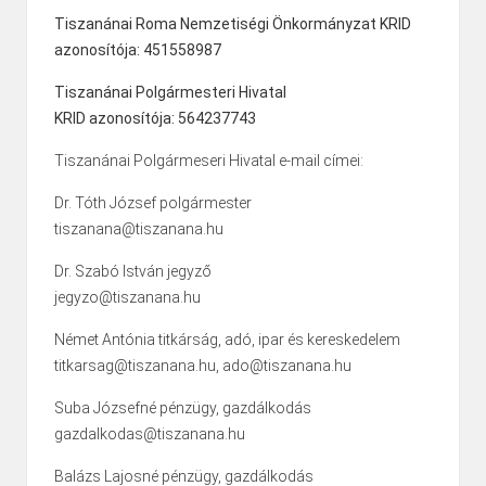
Tiszanánai Roma Nemzetiségi Önkormányzat KRID
azonosítója: 451558987
Tiszanánai Polgármesteri Hivatal
KRID azonosítója: 564237743
Tiszanánai Polgármeseri Hivatal e-mail címei:
Dr. Tóth József polgármester
tiszanana@tiszanana.hu
Dr. Szabó István jegyző
jegyzo@tiszanana.hu
Német Antónia titkárság, adó, ipar és kereskedelem
titkarsag@tiszanana.hu, ado@tiszanana.hu
Suba Józsefné pénzügy, gazdálkodás
gazdalkodas@tiszanana.hu
Balázs Lajosné pénzügy, gazdálkodás