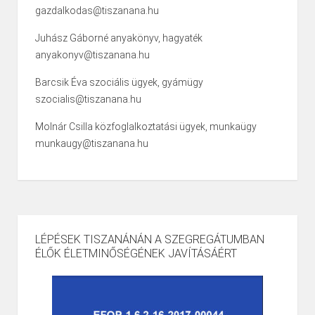
gazdalkodas@tiszanana.hu
Juhász Gáborné anyakönyv, hagyaték
anyakonyv@tiszanana.hu
Barcsik Éva szociális ügyek, gyámügy
szocialis@tiszanana.hu
Molnár Csilla közfoglalkoztatási ügyek, munkaügy
munkaugy@tiszanana.hu
LÉPÉSEK TISZANÁNÁN A SZEGREGÁTUMBAN
ÉLŐK ÉLETMINŐSÉGÉNEK JAVÍTÁSÁÉRT