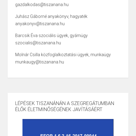
gazdalkodas@tiszanana.hu
Juhász Gáborné anyakönyv, hagyaték
anyakonyv@tiszanana.hu
Barcsik Éva szociális ügyek, gyámügy
szocialis@tiszanana.hu
Molnár Csilla közfoglalkoztatási ügyek, munkaügy
munkaugy@tiszanana.hu
LÉPÉSEK TISZANÁNÁN A SZEGREGÁTUMBAN
ÉLŐK ÉLETMINŐSÉGÉNEK JAVÍTÁSÁÉRT