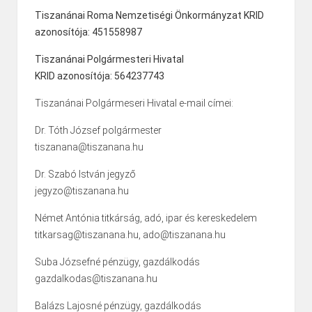
Tiszanánai Roma Nemzetiségi Önkormányzat KRID
azonosítója: 451558987
Tiszanánai Polgármesteri Hivatal
KRID azonosítója: 564237743
Tiszanánai Polgármeseri Hivatal e-mail címei:
Dr. Tóth József polgármester
tiszanana@tiszanana.hu
Dr. Szabó István jegyző
jegyzo@tiszanana.hu
Német Antónia titkárság, adó, ipar és kereskedelem
titkarsag@tiszanana.hu, ado@tiszanana.hu
Suba Józsefné pénzügy, gazdálkodás
gazdalkodas@tiszanana.hu
Balázs Lajosné pénzügy, gazdálkodás