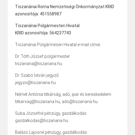
Tiszanánai Roma Nemzetiségi Önkormányzat KRID
azonosítója: 451558987
Tiszanánai Polgármesteri Hivatal
KRID azonosítója: 564237743
Tiszanánai Polgármeseri Hivatal e-mail címei:
Dr. Tóth József polgármester
tiszanana@tiszanana.hu
Dr. Szabó István jegyző
jegyzo@tiszanana.hu
Német Antónia titkárság, adó, ipar és kereskedelem
titkarsag@tiszanana.hu, ado@tiszanana.hu
Suba Józsefné pénzügy, gazdálkodás
gazdalkodas@tiszanana.hu
Balázs Lajosné pénzügy, gazdálkodás