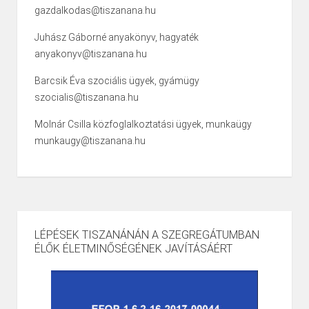
gazdalkodas@tiszanana.hu
Juhász Gáborné anyakönyv, hagyaték
anyakonyv@tiszanana.hu
Barcsik Éva szociális ügyek, gyámügy
szocialis@tiszanana.hu
Molnár Csilla közfoglalkoztatási ügyek, munkaügy
munkaugy@tiszanana.hu
LÉPÉSEK TISZANÁNÁN A SZEGREGÁTUMBAN
ÉLŐK ÉLETMINŐSÉGÉNEK JAVÍTÁSÁÉRT