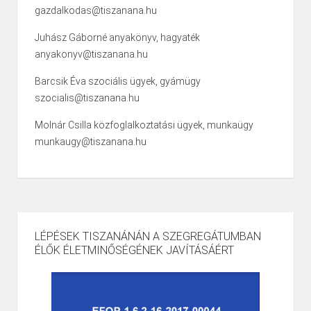
gazdalkodas@tiszanana.hu
Juhász Gáborné anyakönyv, hagyaték
anyakonyv@tiszanana.hu
Barcsik Éva szociális ügyek, gyámügy
szocialis@tiszanana.hu
Molnár Csilla közfoglalkoztatási ügyek, munkaügy
munkaugy@tiszanana.hu
LÉPÉSEK TISZANÁNÁN A SZEGREGÁTUMBAN
ÉLŐK ÉLETMINŐSÉGÉNEK JAVÍTÁSÁÉRT