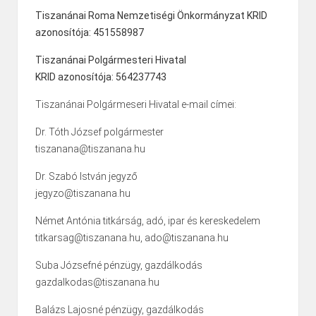
Tiszanánai Roma Nemzetiségi Önkormányzat KRID
azonosítója: 451558987
Tiszanánai Polgármesteri Hivatal
KRID azonosítója: 564237743
Tiszanánai Polgármeseri Hivatal e-mail címei:
Dr. Tóth József polgármester
tiszanana@tiszanana.hu
Dr. Szabó István jegyző
jegyzo@tiszanana.hu
Német Antónia titkárság, adó, ipar és kereskedelem
titkarsag@tiszanana.hu, ado@tiszanana.hu
Suba Józsefné pénzügy, gazdálkodás
gazdalkodas@tiszanana.hu
Balázs Lajosné pénzügy, gazdálkodás