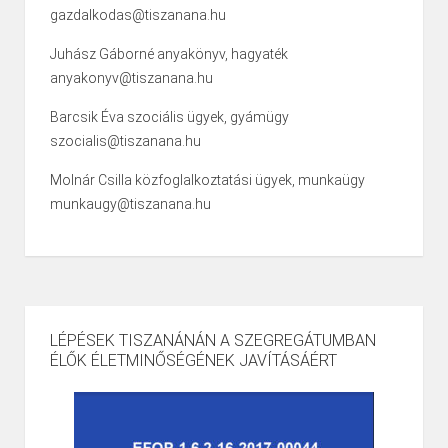
gazdalkodas@tiszanana.hu
Juhász Gáborné anyakönyv, hagyaték
anyakonyv@tiszanana.hu
Barcsik Éva szociális ügyek, gyámügy
szocialis@tiszanana.hu
Molnár Csilla közfoglalkoztatási ügyek, munkaügy
munkaugy@tiszanana.hu
LÉPÉSEK TISZANÁNÁN A SZEGREGÁTUMBAN
ÉLŐK ÉLETMINŐSÉGÉNEK JAVÍTÁSÁÉRT