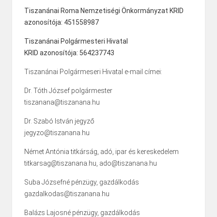
Tiszanánai Roma Nemzetiségi Önkormányzat KRID
azonosítója: 451558987
Tiszanánai Polgármesteri Hivatal
KRID azonosítója: 564237743
Tiszanánai Polgármeseri Hivatal e-mail címei:
Dr. Tóth József polgármester
tiszanana@tiszanana.hu
Dr. Szabó István jegyző
jegyzo@tiszanana.hu
Német Antónia titkárság, adó, ipar és kereskedelem
titkarsag@tiszanana.hu, ado@tiszanana.hu
Suba Józsefné pénzügy, gazdálkodás
gazdalkodas@tiszanana.hu
Balázs Lajosné pénzügy, gazdálkodás