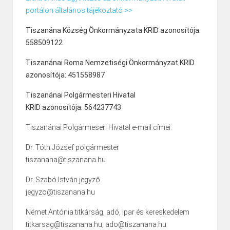
portálon általános tájékoztató >>
Tiszanána Község Önkormányzata KRID azonosítója:
558509122
Tiszanánai Roma Nemzetiségi Önkormányzat KRID
azonosítója: 451558987
Tiszanánai Polgármesteri Hivatal
KRID azonosítója: 564237743
Tiszanánai Polgármeseri Hivatal e-mail címei:
Dr. Tóth József polgármester
tiszanana@tiszanana.hu
Dr. Szabó István jegyző
jegyzo@tiszanana.hu
Német Antónia titkárság, adó, ipar és kereskedelem
titkarsag@tiszanana.hu, ado@tiszanana.hu