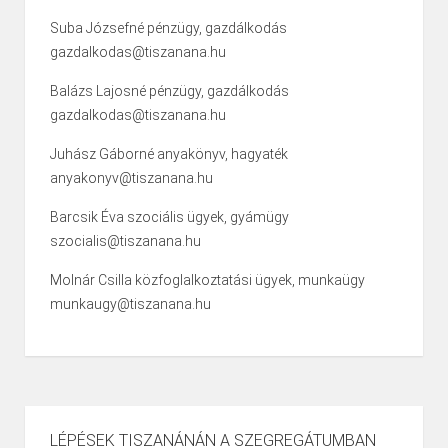
Suba Józsefné pénzügy, gazdálkodás
gazdalkodas@tiszanana.hu
Balázs Lajosné pénzügy, gazdálkodás
gazdalkodas@tiszanana.hu
Juhász Gáborné anyakönyv, hagyaték
anyakonyv@tiszanana.hu
Barcsik Éva szociális ügyek, gyámügy
szocialis@tiszanana.hu
Molnár Csilla közfoglalkoztatási ügyek, munkaügy
munkaugy@tiszanana.hu
LÉPÉSEK TISZANÁNÁN A SZEGREGÁTUMBAN