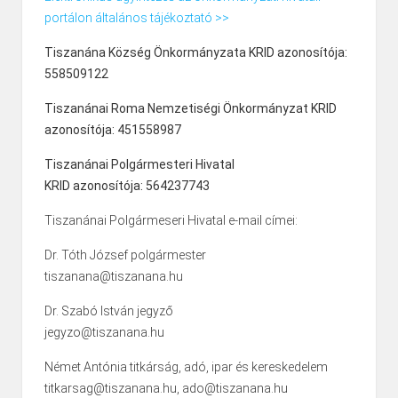
portálon általános tájékoztató >>
Tiszanána Község Önkormányzata KRID azonosítója:
558509122
Tiszanánai Roma Nemzetiségi Önkormányzat KRID
azonosítója: 451558987
Tiszanánai Polgármesteri Hivatal
KRID azonosítója: 564237743
Tiszanánai Polgármeseri Hivatal e-mail címei:
Dr. Tóth József polgármester
tiszanana@tiszanana.hu
Dr. Szabó István jegyző
jegyzo@tiszanana.hu
Német Antónia titkárság, adó, ipar és kereskedelem
titkarsag@tiszanana.hu, ado@tiszanana.hu