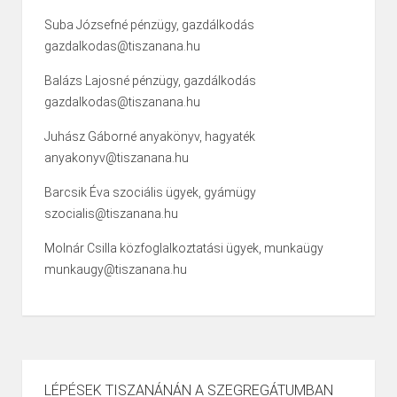
Suba Józsefné pénzügy, gazdálkodás
gazdalkodas@tiszanana.hu
Balázs Lajosné pénzügy, gazdálkodás
gazdalkodas@tiszanana.hu
Juhász Gáborné anyakönyv, hagyaték
anyakonyv@tiszanana.hu
Barcsik Éva szociális ügyek, gyámügy
szocialis@tiszanana.hu
Molnár Csilla közfoglalkoztatási ügyek, munkaügy
munkaugy@tiszanana.hu
LÉPÉSEK TISZANÁNÁN A SZEGREGÁTUMBAN