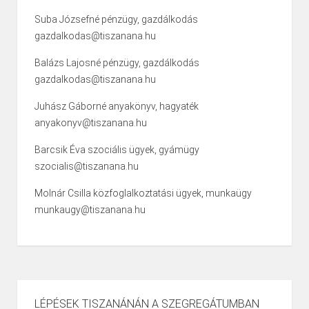
Suba Józsefné pénzügy, gazdálkodás
gazdalkodas@tiszanana.hu
Balázs Lajosné pénzügy, gazdálkodás
gazdalkodas@tiszanana.hu
Juhász Gáborné anyakönyv, hagyaték
anyakonyv@tiszanana.hu
Barcsik Éva szociális ügyek, gyámügy
szocialis@tiszanana.hu
Molnár Csilla közfoglalkoztatási ügyek, munkaügy
munkaugy@tiszanana.hu
LÉPÉSEK TISZANÁNÁN A SZEGREGÁTUMBAN