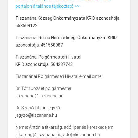
portálon általános tájékoztató >>
Tiszanána Község Önkormányzata KRID azonosítója:
558509122
Tiszanánai Roma Nemzetiségi Önkormányzat KRID
azonosítója: 451558987
Tiszanánai Polgármesteri Hivatal
KRID azonosítója: 564237743
Tiszanánai Polgármeseri Hivatal e-mail címei:
Dr. Tóth József polgármester
tiszanana@tiszanana.hu
Dr. Szabó István jegyző
jegyzo@tiszanana.hu
Német Antónia titkárság, adó, ipar és kereskedelem
titkarsag@tiszanana.hu, ado@tiszanana.hu