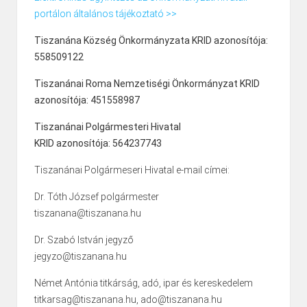
portálon általános tájékoztató >>
Tiszanána Község Önkormányzata KRID azonosítója:
558509122
Tiszanánai Roma Nemzetiségi Önkormányzat KRID
azonosítója: 451558987
Tiszanánai Polgármesteri Hivatal
KRID azonosítója: 564237743
Tiszanánai Polgármeseri Hivatal e-mail címei:
Dr. Tóth József polgármester
tiszanana@tiszanana.hu
Dr. Szabó István jegyző
jegyzo@tiszanana.hu
Német Antónia titkárság, adó, ipar és kereskedelem
titkarsag@tiszanana.hu, ado@tiszanana.hu