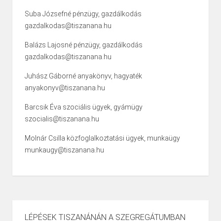
Suba Józsefné pénzügy, gazdálkodás
gazdalkodas@tiszanana.hu
Balázs Lajosné pénzügy, gazdálkodás
gazdalkodas@tiszanana.hu
Juhász Gáborné anyakönyv, hagyaték
anyakonyv@tiszanana.hu
Barcsik Éva szociális ügyek, gyámügy
szocialis@tiszanana.hu
Molnár Csilla közfoglalkoztatási ügyek, munkaügy
munkaugy@tiszanana.hu
LÉPÉSEK TISZANÁNÁN A SZEGREGÁTUMBAN