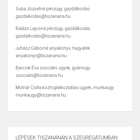
Suba Józsefné pénzügy, gazdálkodás
gazdalkodas@tiszanana.hu
Balázs Lajosné pénzügy, gazdálkodás
gazdalkodas@tiszanana.hu
Juhász Gáborné anyakönyv, hagyaték
anyakonyv@tiszanana.hu
Barcsik Éva szociális ügyek, gyámügy
szocialis@tiszanana.hu
Molnár Csilla közfoglalkoztatási ügyek, munkaügy
munkaugy@tiszanana.hu
LÉPÉSEK TISZANÁNÁN A SZEGREGÁTUMBAN