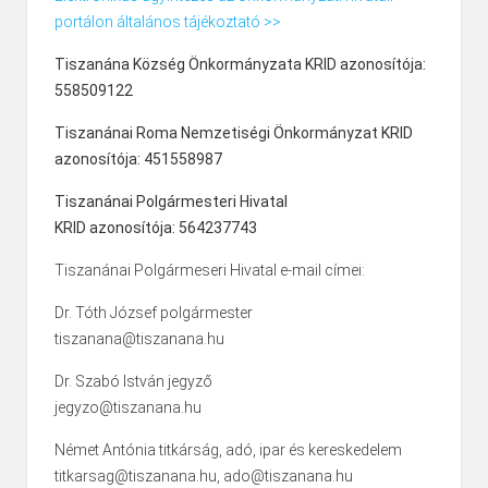
portálon általános tájékoztató >>
Tiszanána Község Önkormányzata KRID azonosítója:
558509122
Tiszanánai Roma Nemzetiségi Önkormányzat KRID
azonosítója: 451558987
Tiszanánai Polgármesteri Hivatal
KRID azonosítója: 564237743
Tiszanánai Polgármeseri Hivatal e-mail címei:
Dr. Tóth József polgármester
tiszanana@tiszanana.hu
Dr. Szabó István jegyző
jegyzo@tiszanana.hu
Német Antónia titkárság, adó, ipar és kereskedelem
titkarsag@tiszanana.hu, ado@tiszanana.hu