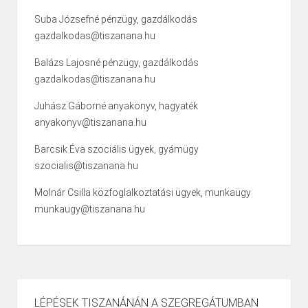
Suba Józsefné pénzügy, gazdálkodás
gazdalkodas@tiszanana.hu
Balázs Lajosné pénzügy, gazdálkodás
gazdalkodas@tiszanana.hu
Juhász Gáborné anyakönyv, hagyaték
anyakonyv@tiszanana.hu
Barcsik Éva szociális ügyek, gyámügy
szocialis@tiszanana.hu
Molnár Csilla közfoglalkoztatási ügyek, munkaügy
munkaugy@tiszanana.hu
LÉPÉSEK TISZANÁNÁN A SZEGREGÁTUMBAN