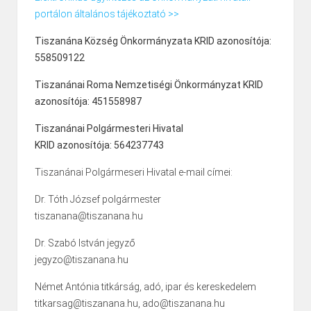
portálon általános tájékoztató >>
Tiszanána Község Önkormányzata KRID azonosítója:
558509122
Tiszanánai Roma Nemzetiségi Önkormányzat KRID
azonosítója: 451558987
Tiszanánai Polgármesteri Hivatal
KRID azonosítója: 564237743
Tiszanánai Polgármeseri Hivatal e-mail címei:
Dr. Tóth József polgármester
tiszanana@tiszanana.hu
Dr. Szabó István jegyző
jegyzo@tiszanana.hu
Német Antónia titkárság, adó, ipar és kereskedelem
titkarsag@tiszanana.hu, ado@tiszanana.hu