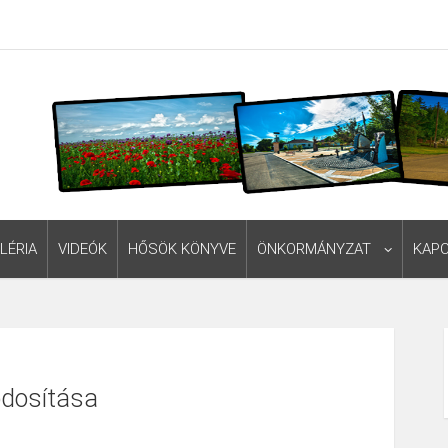
LÉRIA
VIDEÓK
HŐSÖK KÖNYVE
ÖNKORMÁNYZAT
KAP
dosítása