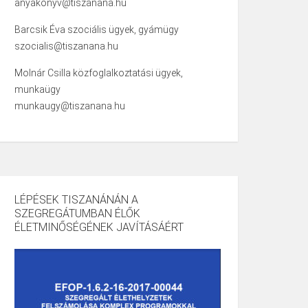
anyakonyv@tiszanana.hu
Barcsik Éva szociális ügyek, gyámügy
szocialis@tiszanana.hu
Molnár Csilla közfoglalkoztatási ügyek,
munkaügy
munkaugy@tiszanana.hu
LÉPÉSEK TISZANÁNÁN A
SZEGREGÁTUMBAN ÉLŐK
ÉLETMINŐSÉGÉNEK JAVÍTÁSÁÉRT