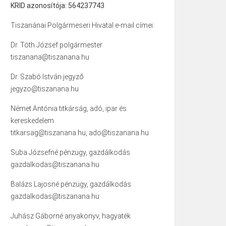
KRID azonosítója: 564237743
Tiszanánai Polgármeseri Hivatal e-mail címei:
Dr. Tóth József polgármester
tiszanana@tiszanana.hu
Dr. Szabó István jegyző
jegyzo@tiszanana.hu
Német Antónia titkárság, adó, ipar és
kereskedelem
titkarsag@tiszanana.hu, ado@tiszanana.hu
Suba Józsefné pénzügy, gazdálkodás
gazdalkodas@tiszanana.hu
Balázs Lajosné pénzügy, gazdálkodás
gazdalkodas@tiszanana.hu
Juhász Gáborné anyakönyv, hagyaték