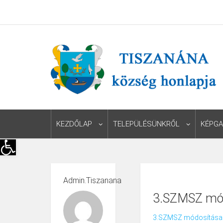
KEZDŐLAP
TELEPÜLÉSÜNKRŐL
KÉPGA
Eszköztár megnyitása
Admin.tiszanana
3.SZMSZ mó
3.SZMSZ módosítása