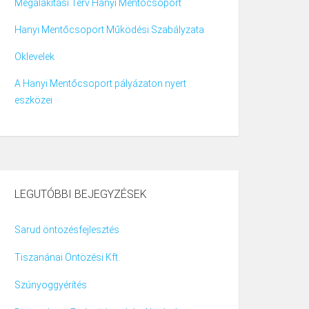
Megalakítási Terv Hanyi Mentőcsoport
Hanyi Mentőcsoport Működési Szabályzata
Oklevelek
A Hanyi Mentőcsoport pályázaton nyert
eszközei
LEGUTÓBBI BEJEGYZÉSEK
Sarud öntözésfejlesztés
Tiszanánai Öntözési Kft.
Szúnyoggyérítés