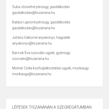
Suba Józsefné pénzügy, gazdálkodás
gazdalkodas@tiszanana.hu
Balázs Lajosné pénzügy, gazdálkodás
gazdalkodas@tiszanana.hu
Juhász Gáborné anyakönyv, hagyaték
anyakonyv@tiszanana.hu
Barcsik Éva szociális ügyek, gyámügy
szocialis@tiszanana.hu
Molnár Csilla közfoglalkoztatási ügyek, munkaügy
munkaugy@tiszanana.hu
LÉPÉSEK TISZANÁNÁN A SZEGREGÁTUMBAN