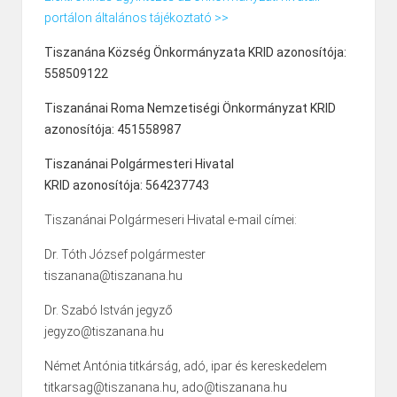
portálon általános tájékoztató >>
Tiszanána Község Önkormányzata KRID azonosítója:
558509122
Tiszanánai Roma Nemzetiségi Önkormányzat KRID
azonosítója: 451558987
Tiszanánai Polgármesteri Hivatal
KRID azonosítója: 564237743
Tiszanánai Polgármeseri Hivatal e-mail címei:
Dr. Tóth József polgármester
tiszanana@tiszanana.hu
Dr. Szabó István jegyző
jegyzo@tiszanana.hu
Német Antónia titkárság, adó, ipar és kereskedelem
titkarsag@tiszanana.hu, ado@tiszanana.hu