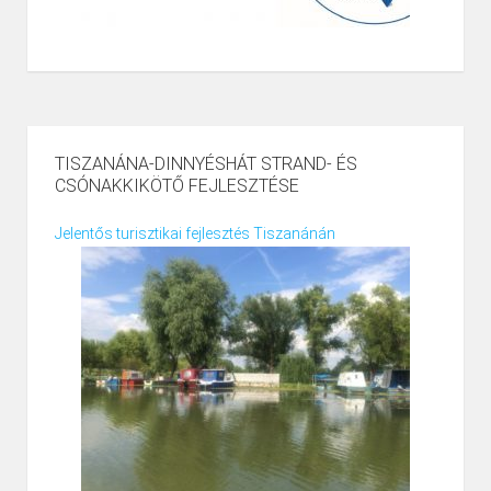
TISZANÁNA-DINNYÉSHÁT STRAND- ÉS
CSÓNAKKIKÖTŐ FEJLESZTÉSE
Jelentős turisztikai fejlesztés Tiszanánán