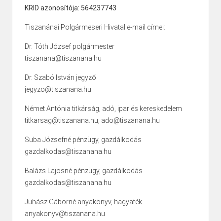
KRID azonosítója: 564237743
Tiszanánai Polgármeseri Hivatal e-mail címei:
Dr. Tóth József polgármester
tiszanana@tiszanana.hu
Dr. Szabó István jegyző
jegyzo@tiszanana.hu
Német Antónia titkárság, adó, ipar és kereskedelem
titkarsag@tiszanana.hu, ado@tiszanana.hu
Suba Józsefné pénzügy, gazdálkodás
gazdalkodas@tiszanana.hu
Balázs Lajosné pénzügy, gazdálkodás
gazdalkodas@tiszanana.hu
Juhász Gáborné anyakönyv, hagyaték
anyakonyv@tiszanana.hu