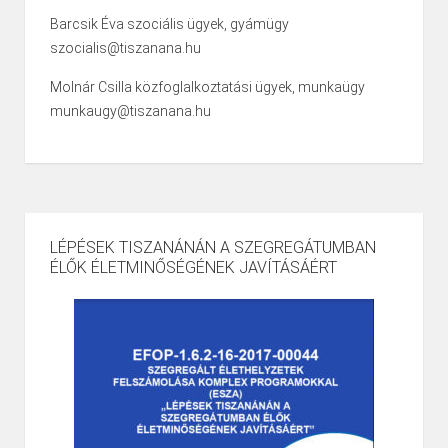
Barcsik Éva szociális ügyek, gyámügy
szocialis@tiszanana.hu
Molnár Csilla közfoglalkoztatási ügyek, munkaügy
munkaugy@tiszanana.hu
LÉPÉSEK TISZANÁNÁN A SZEGREGÁTUMBAN
ÉLŐK ÉLETMINŐSÉGÉNEK JAVÍTÁSÁÉRT