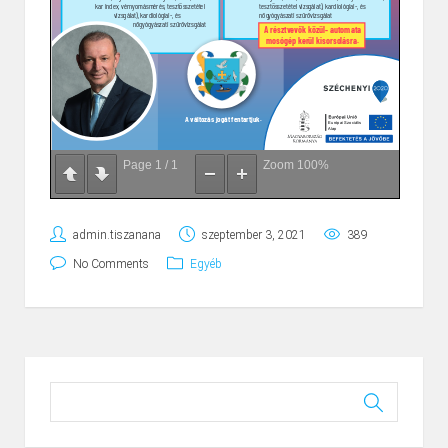
Page
1
/
1
Zoom
100%
admin.tiszanana
szeptember 3, 2021
389
No Comments
Egyéb