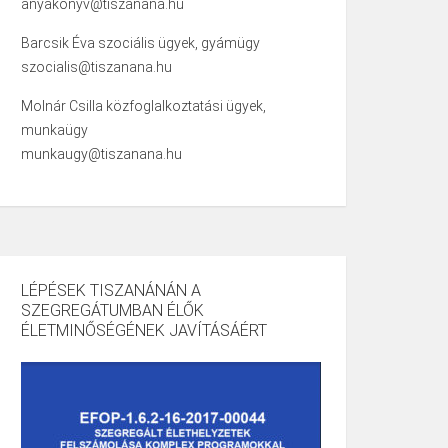
anyakonyv@tiszanana.hu
Barcsik Éva szociális ügyek, gyámügy
szocialis@tiszanana.hu
Molnár Csilla közfoglalkoztatási ügyek,
munkaügy
munkaugy@tiszanana.hu
LÉPÉSEK TISZANÁNÁN A
SZEGREGÁTUMBAN ÉLŐK
ÉLETMINŐSÉGÉNEK JAVÍTÁSÁÉRT