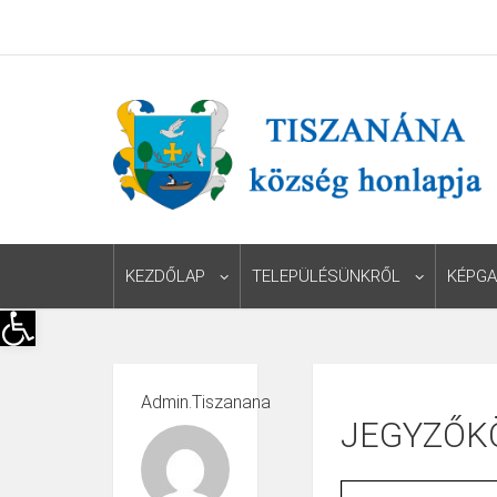
KEZDŐLAP
TELEPÜLÉSÜNKRŐL
KÉPGA
Eszköztár megnyitása
Admin.tiszanana
JEGYZŐK