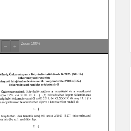
Zoom
100%