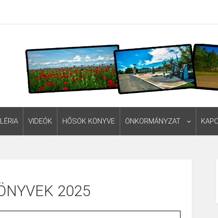
LÉRIA
VIDEÓK
HŐSÖK KÖNYVE
ÖNKORMÁNYZAT
KAP
ÖNYVEK 2025