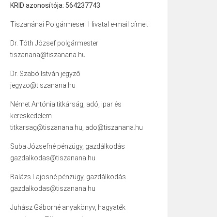
KRID azonosítója: 564237743
Tiszanánai Polgármeseri Hivatal e-mail címei:
Dr. Tóth József polgármester
tiszanana@tiszanana.hu
Dr. Szabó István jegyző
jegyzo@tiszanana.hu
Német Antónia titkárság, adó, ipar és
kereskedelem
titkarsag@tiszanana.hu, ado@tiszanana.hu
Suba Józsefné pénzügy, gazdálkodás
gazdalkodas@tiszanana.hu
Balázs Lajosné pénzügy, gazdálkodás
gazdalkodas@tiszanana.hu
Juhász Gáborné anyakönyv, hagyaték