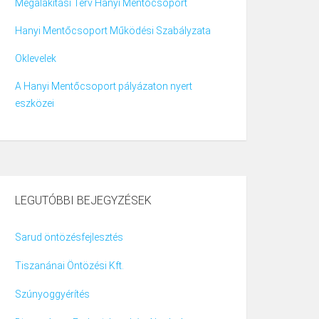
Megalakítási Terv Hanyi Mentőcsoport
Hanyi Mentőcsoport Működési Szabályzata
Oklevelek
A Hanyi Mentőcsoport pályázaton nyert
eszközei
LEGUTÓBBI BEJEGYZÉSEK
Sarud öntözésfejlesztés
Tiszanánai Öntözési Kft.
Szúnyoggyérítés