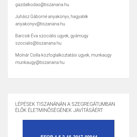
gazdalkodas@tiszanana.hu
Juhász Gáborné anyakönyv, hagyaték
anyakonyv@tiszanana.hu
Barcsik Éva szociális ügyek, gyámügy
szocialis@tiszanana.hu
Molnár Csilla közfoglalkoztatási ügyek, munkaügy
munkaugy@tiszanana.hu
LÉPÉSEK TISZANÁNÁN A SZEGREGÁTUMBAN
ÉLŐK ÉLETMINŐSÉGÉNEK JAVÍTÁSÁÉRT