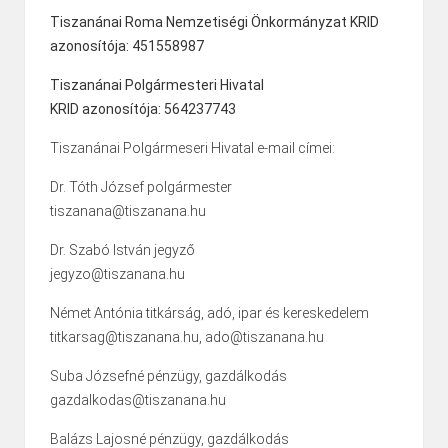
Tiszanánai Roma Nemzetiségi Önkormányzat KRID
azonosítója: 451558987
Tiszanánai Polgármesteri Hivatal
KRID azonosítója: 564237743
Tiszanánai Polgármeseri Hivatal e-mail címei:
Dr. Tóth József polgármester
tiszanana@tiszanana.hu
Dr. Szabó István jegyző
jegyzo@tiszanana.hu
Német Antónia titkárság, adó, ipar és kereskedelem
titkarsag@tiszanana.hu, ado@tiszanana.hu
Suba Józsefné pénzügy, gazdálkodás
gazdalkodas@tiszanana.hu
Balázs Lajosné pénzügy, gazdálkodás