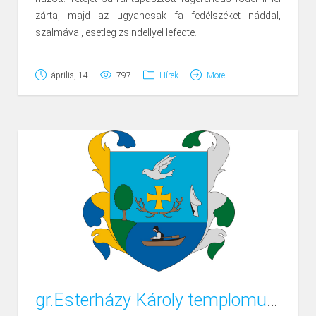
zárta, majd az ugyancsak fa fedélszéket náddal,
szalmával, esetleg zsindellyel lefedte.
A padlót döngölte, tapasztotta, a falakat
április, 14
797
Hírek
More
körbetapasztotta, majd bemeszelte, s ezzel egy jó
klímájú, takarékosan fűthető, könnyen karbantartható,
tartós otthont teremtett. Ha idővel el kellett bontani, az is
könnyen ment, sőt a jó faanyagot és vályogot is fel
lehetett újra használni.
A klasszikus vályog agyagos föld és alomszalma
keveréke. Ebből a nem túl képlékeny keverékből
készülhet tégla, melyet sablonba tömörítenek, és a
napon szárítanak ki, de készülhet közvetlenül fal is,
például az ún. rakott fal. Ezt vasvillával rakják, a már
fennlévőhöz csapva tömörítik, majd több hetes
szárítás után a falsíkokat ásóval lenyesik. Vályogból
való a vert fal is, melyet fa sablon-zsaluba döngölnek,
gr.Esterházy Károly templomunk építtetője
majd a zsalut megemelik, és újabb szintet készítenek.