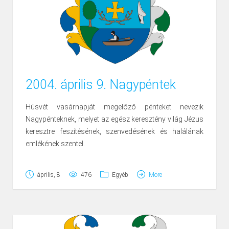
2004. április 9. Nagypéntek
Húsvét vasárnapját megelőző pénteket nevezik
Nagypénteknek, melyet az egész keresztény világ Jézus
keresztre feszítésének, szenvedésének és halálának
emlékének szentel.
Jézust nagypénteken Pontius Pilátus római helytartó elé
április, 8
476
Egyéb
More
vezették, aki megostoroztatta, és keresztre feszíttette.
Ez a nap Jézus kereszthalálának a napja. A katolikusok
e napon szigoru bőjtöt tartanak, sőt a protestánsok s
kivált a nép között is számosan vannak, akik e napon
(bár a protestáns egyház nem parancsolja) a