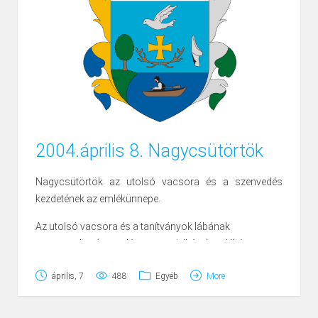
húsevéstől tartózkodnak.
A katolikusoknál e napon nem harangoznak, népiesen
szólva a harangok ekkor Rómába mennek, s az
istentisztelet kezdetét kereplővel adják tudtul; minden
katolikus templomban fel van ekkor állítva Krisztus
koporsója, benne annak képe vagy szobra s a nagy
közönség vallásos áhitatoskodása részben ezen
koporsó látogatásában nyilvánul.
2004.április 8. Nagycsütörtök
Nagycsütörtök az utolsó vacsora és a szenvedés
kezdetének az emlékünnepe.
Az utolsó vacsora és a tanítványok lábának
megmosása (a vendégszeretet jelképe) emlékére
szokás volt, hogy Rómában a pápa 12 szerzetes lábát
április, 7
488
Egyéb
More
megmosta. (Királyok, nemesek is így cselekedtek sok
országban e napon).