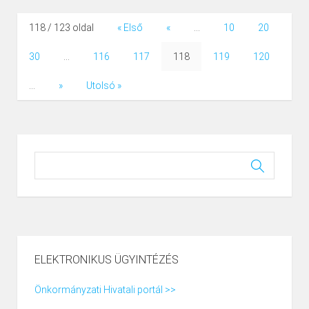
A kereszténység első évszázadaitól fogva szokássá
lett, hogy a nagycsütörtök esti szentmisét követően
118 / 123 oldal
« Első
«
...
10
20
elnémulnak („Rómába mennek”) a katolikus
templomok harangjai, és csak a nagyszombat esti
30
...
116
117
118
119
120
szertartáson szólalnak meg újra, jelezve Krisztus
...
»
Utolsó »
feltámadását.
ELEKTRONIKUS ÜGYINTÉZÉS
Önkormányzati Hivatali portál >>