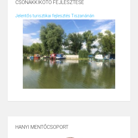
CSÓNAKKIKÖTŐ FEJLESZTÉSE
Jelentős turisztikai fejlesztés Tiszanánán
HANYI MENTŐCSOPORT