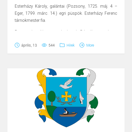
Inkább melléképületek, alkalmi falak készültek a
Esterházy Károly, galántai (Pozsony, 1725. máj. 4 –
vékonyabb paticsból, amely levert cölöpök közé fűzött
Eger, 1799. márc. 14.) egri püspök. Esterházy Ferenc
vesszőfonatból, illetve az arra felcsapott vályogból állt.
tárnokmester fia.
Pozsonyban, Nagyszombatban és Rómában tanult.
1744-ben rátóti prépost. 1748-ban szentelték pappá.
április, 13
544
Hírek
More
Papi pályáját Pápán kezdte. Mária Terézia 1752-ben váci
majd egri püspökké nevezte ki. Nagy műveltségű tudós
főpap volt, aki élesen szembeszállt II. József
reformjaival és az 1790-1791. évi országgyűlésen a
róm. kat. párt vezéreként ellenezte a protestánsok
jogainak elismerését, törvénybe iktatását. Egerben
líceumot építtetett (amelyet egyetemnek szánt),
könyvtárat alapított. 1769. november 5-én nyílt meg
Egerben az első orvosi akadémia. Előkészítette az egri
püspökség érseki rangra emelését. Vácon megkezdte a
bazilika építését. Pápán Ő építtette a városi kórházat,
amint ezt az intézmény főbejáratánál lévő emléktábla az
utókorral tudatja.