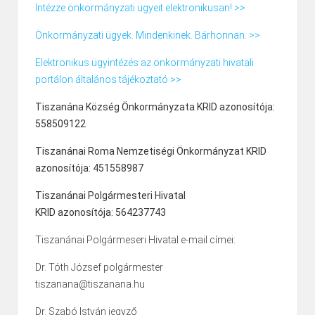
Intézze önkormányzati ügyeit elektronikusan! >>
Önkormányzati ügyek. Mindenkinek. Bárhonnan. >>
Elektronikus ügyintézés az önkormányzati hivatali
portálon általános tájékoztató >>
Tiszanána Község Önkormányzata KRID azonosítója:
558509122
Tiszanánai Roma Nemzetiségi Önkormányzat KRID
azonosítója: 451558987
Tiszanánai Polgármesteri Hivatal
KRID azonosítója: 564237743
Tiszanánai Polgármeseri Hivatal e-mail címei:
Dr. Tóth József polgármester
tiszanana@tiszanana.hu
Dr. Szabó István jegyző