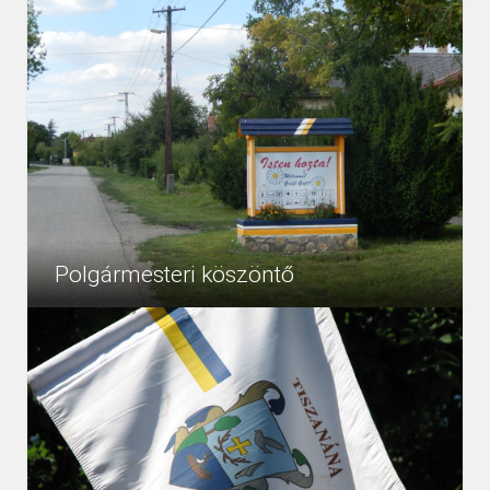
Polgármesteri köszöntő
„Otthon az, ahova hazatérsz. Ahol otthon vagy, az az
4554
Egyéb
otthon. Nem kell hozzá sok, csak egy szoba és egy
érzés....