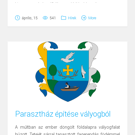
kitatarozza és kezdõdik a családi boldogság.
földrengéseinek gyakorisága alapján Magyarország
Hajnalban már ott ficserékel valami ágon, vagy az ablak
területén jelentősebb károkat okozó rengésre 15-20
április, 15
541
Hírek
More
tábláján, keresztpánton, rúdon; ezután szárnyra kap a
évenként, míg erős, nagyon nagy károkat okozó, 5.5-6.0
pár és nyilaló röptével végig hasít a levegõn, kapdosva
magnitúdójú földrengésre 40-50 éves intervallumban
a legyeket közben-közben röptében szeretkezve; majd
kell számítani.
jön a költés ideje, kikelnek a fiak és kezdõdik azoknak
etetése, felápolása; felváltva nagy buzgósággal
dolgozik a fecskepár és mikor a fiak már anyányiak, sõt
szárnyrakeltek, még akkor is kiüldögélnek szép sorjába
valamelyik ágra s az öregek nem sajnálják tõlük a
falatot.
Parasztház építése vályogból
A múltban az ember döngölt földalapra vályogfalat
húzott. Tetejét sárral tapasztott fagerendás födémmel