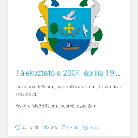
még az Apocz nemzettség...
Tájékoztató a 2004. április 19.-i vízállásról
Tiszafüred 639 cm., napi változás +1cm., I. fokú árvizi
készültség.
Kisköre-felső 692 cm. , napi változás 2cm.
Kisköre-alsó 688 cm. napi változás 2cm. , I. fokú árvizi
készültség, vízhozam 1460 m3/s
április, 18
515
Hírek
More