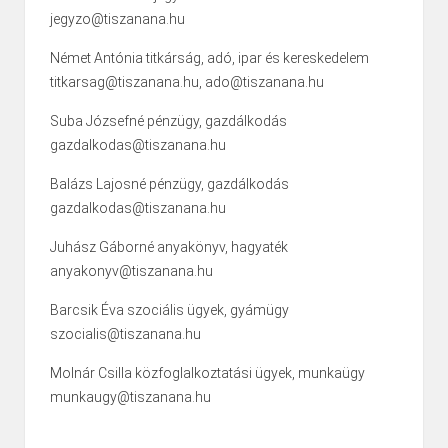
jegyzo@tiszanana.hu
Német Antónia titkárság, adó, ipar és kereskedelem
titkarsag@tiszanana.hu, ado@tiszanana.hu
Suba Józsefné pénzügy, gazdálkodás
gazdalkodas@tiszanana.hu
Balázs Lajosné pénzügy, gazdálkodás
gazdalkodas@tiszanana.hu
Juhász Gáborné anyakönyv, hagyaték
anyakonyv@tiszanana.hu
Barcsik Éva szociális ügyek, gyámügy
szocialis@tiszanana.hu
Molnár Csilla közfoglalkoztatási ügyek, munkaügy
munkaugy@tiszanana.hu