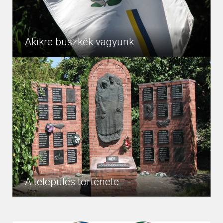
Akikre büszkék vagyunk
Tiszanána Község Közszolgálatáért Kitüntető Díj
5867
Egyéb
/2004/ B. Kiss János Tiszanánán született 1938-ban,
és 1961-ben kezdte munkáját az általános iskolában
képesítés...
A település története
Tiszanána története Tiszanána község – amelyet elsõ
5930
Egyéb
izben IV. Béla király 1261-ben kelt oklevele említ, akkor