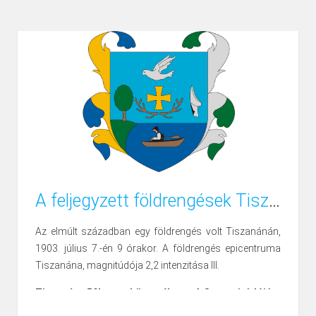
A feljegyzett földrengések Tiszanánán és környékén
Az elmúlt században egy földrengés volt Tiszanánán,
1903. július 7.-én 9 órakor. A földrengés epicentruma
Tiszanána, magnitúdója 2,2 intenzitása III.
Tiszanána 50km-es körzetében a 4-8 magnitúdójú
földrengések.