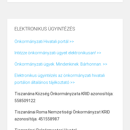
később adománygyűjtéssel párosult. Elsősorban
adománygyűjtésre szolgált a pünkösdölés .
ELEKTRONIKUS ÜGYINTÉZÉS
Önkormányzati Hivatali portál >>
Intézze önkormányzati ügyeit elektronikusan! >>
Önkormányzati ügyek. Mindenkinek. Bárhonnan. >>
Elektronikus ügyintézés az önkormányzati hivatali
portálon általános tájékoztató >>
Tiszanána Község Önkormányzata KRID azonosítója:
558509122
Tiszanánai Roma Nemzetiségi Önkormányzat KRID
azonosítója: 451558987