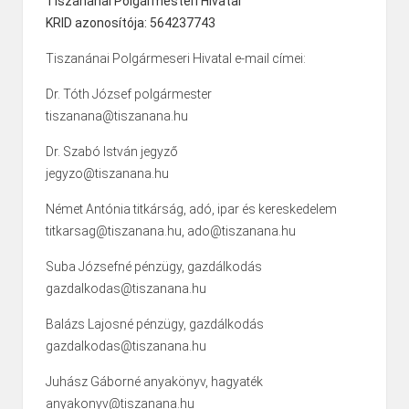
Tiszanánai Polgármesteri Hivatal
KRID azonosítója: 564237743
Tiszanánai Polgármeseri Hivatal e-mail címei:
Dr. Tóth József polgármester
tiszanana@tiszanana.hu
Dr. Szabó István jegyző
jegyzo@tiszanana.hu
Német Antónia titkárság, adó, ipar és kereskedelem
titkarsag@tiszanana.hu, ado@tiszanana.hu
Suba Józsefné pénzügy, gazdálkodás
gazdalkodas@tiszanana.hu
Balázs Lajosné pénzügy, gazdálkodás
gazdalkodas@tiszanana.hu
Juhász Gáborné anyakönyv, hagyaték
anyakonyv@tiszanana.hu