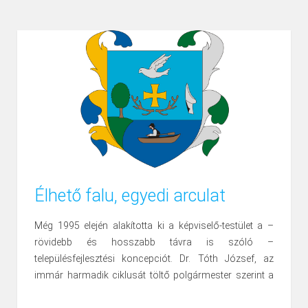
Program:
18.00 – Megnyitó, Köszöntő: dr.Tóth József
18.15 – Tiszafüred Táncegyüttes bemutatója
18.45 – A hevesi Eszter Szalon ruháit bemutatják a
tiszanánai gyerekek
19.00 – Vacsora
20.00 – Zene Csuhai Gábor
Tánc
Élhető falu, egyedi arculat
Tombola
Még 1995 elején alakította ki a képviselő-testület a –
Büfé
rövidebb és hosszabb távra is szóló –
településfejlesztési koncepciót. Dr. Tóth József, az
A belépőjegy ára 2.200 Ft. amely a vacsorát foglalja
immár harmadik ciklusát töltő polgármester szerint a
magába.
legnagyobb kihívást a lélekszámfogyás megállítása
A bál ezenkívül 500.- 1000.- 2000.- 5000.- 10.000.-