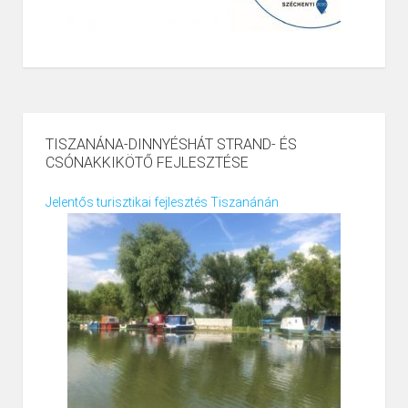
TISZANÁNA-DINNYÉSHÁT STRAND- ÉS
CSÓNAKKIKÖTŐ FEJLESZTÉSE
Jelentős turisztikai fejlesztés Tiszanánán