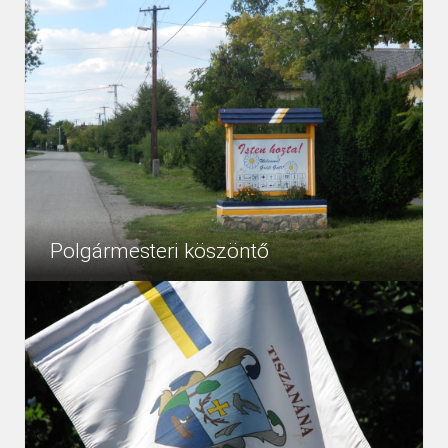
Polgármesteri köszöntő
„Otthon az, ahova hazatérsz. Ahol otthon vagy, az az
4562
Egyéb
otthon. Nem kell hozzá sok, csak egy szoba és egy
érzés....