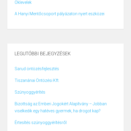
Oklevelek
A Hanyi Mentőcsoport pályázaton nyert eszközei
LEGUTÓBBI BEJEGYZÉSEK
Sarud öntözésfejlesztés
Tiszanánai Öntözési Kft.
Szúnyoggyérítés
Bizottság az Emberi Jogokért Alapítvány – Jobban
viselkedik egy hatéves gyermek, ha drogot kap?
Értesítés szúnyoggyérítésről