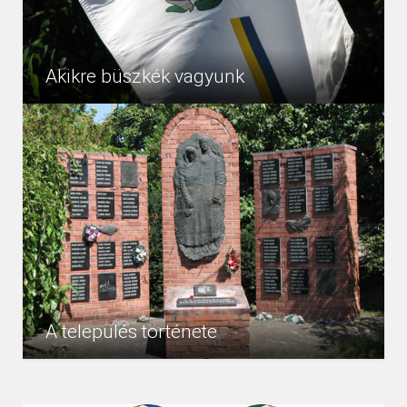
Akikre büszkék vagyunk
Tiszanána Község Közszolgálatáért Kitüntető Díj
5879
Egyéb
/2004/ B. Kiss János Tiszanánán született 1938-ban,
és 1961-ben kezdte munkáját az általános iskolában
képesítés...
A település története
Tiszanána története Tiszanána község – amelyet elsõ
5946
Egyéb
izben IV. Béla király 1261-ben kelt oklevele említ, akkor